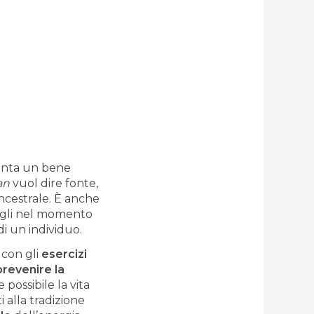
enta un bene
an
vuol dire fonte,
ancestrale. È anche
 figli nel momento
di un individuo.
 con gli
esercizi
prevenire la
possibile la vita
i alla tradizione