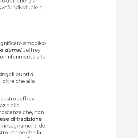
lo
dell’energia
ività individuale e
ignificato simbolico
e
dumai
. Jeffrey
con riferimento alle
singoli punti di
 oltre che alla
Maestro Jeffrey
azie alla
onoscenza che, non
ese di tradizione
li insegnamenti del
tro ritiene che la