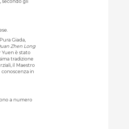
, secondo gli
ese.
Pura Giada,
uan Zhen Long
y Yuen è stato
sima tradizione
rziali, il Maestro
a conoscenza in
 sono a numero