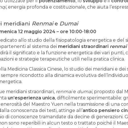
 utilizzate per il
potenziamento
, lo
sviluppo
e il
control
nqi
, energia profonda e costituzionale, che aiuta l’espress
ei meridiani
Renmai
e
Dumai
menica 12 maggio 2024 – ore 10:00-18:00
edicato allo studio della fisiopatologia energetica e del s
ppartenenti al sistema dei
meridiani straordinari
renmai
rà il significato e la funzione energetica dei vari punti, 
azioni e strategie terapeutiche utili nella pratica clinica.
lla Medicina Classica Cinese, lo studio dei meridiani e dei 
empre ricondotto alla dinamica evolutiva dell’individuo,
energetica.
ue meridiani straordinari,
renmai
e
dumai
, proposto dal 
nta
un’esperienza unica
, difficilmente sperimentabile: gr
 generosità del Maestro Yuen nella trasmissione di una c
lla conoscenza dei testi, attinge all’
antico pensiero cin
nio di conoscenze tramandate da decine di generazioni. G
n sono reperibili in alcun testo o trattato poiché il Maes