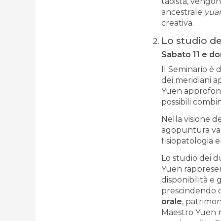
taoista, vengono
ancestrale
yua
creativa.
Lo studio d
Sabato 11 e do
Il Seminario è d
dei meridiani a
Yuen approfondi
possibili combin
Nella visione de
agopuntura va s
fisiopatologia 
Lo studio dei d
Yuen rapprese
disponibilità e
prescindendo da
orale
, patrimo
Maestro Yuen no