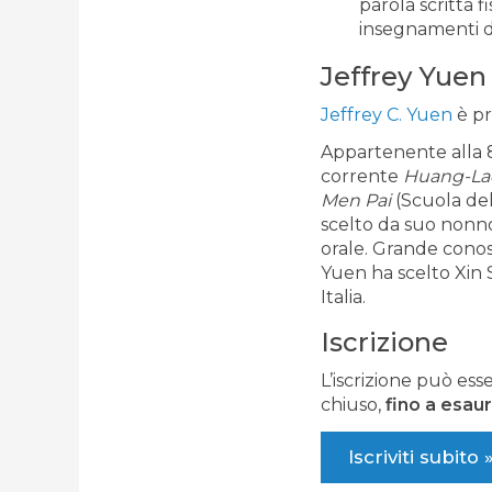
parola scritta 
insegnamenti d
Jeffrey Yuen
Jeffrey C. Yuen
è pr
Appartenente alla 
corrente
Huang-La
Men Pai
(Scuola del
scelto da suo nonno
orale. Grande conos
Yuen ha scelto Xin 
Italia.
Iscrizione
L’iscrizione può ess
chiuso,
fino a esaur
Iscriviti subito 