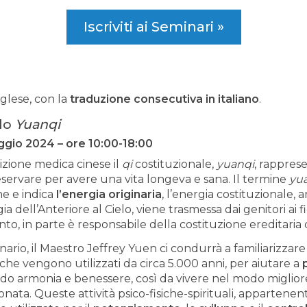
Iscriviti ai Seminari »
nglese, con la
traduzione consecutiva in italiano
.
lo
Yuanqi
gio 2024 – ore 10:00-18:00
dizione medica cinese il
qi
costituzionale,
yuanqi
, rappres
servare per avere una vita longeva e sana. Il termine
yu
ne e indica
l’energia originaria
, l’energia costituzionale, 
a dell’Anteriore al Cielo, viene trasmessa dai genitori ai
o, in parte è responsabile della costituzione ereditaria 
ario, il Maestro Jeffrey Yuen ci condurrà a familiarizzare
 che vengono utilizzati da circa 5.000 anni, per aiutare a
ndo armonia e benessere, così da vivere nel modo migliore 
onata. Queste attività psico-fisiche-spirituali, appartenent