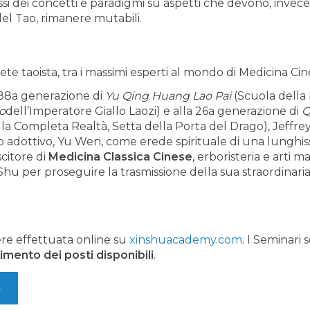
fissi dei concetti e paradigmi su aspetti che devono, invece
el Tao, rimanere mutabili.
ete taoista, tra i massimi esperti al mondo di Medicina Cin
88a generazione di
Yu Qing Huang Lao Pai
(Scuola della 
o
dell’Imperatore Giallo Laozi) e alla 26a generazione di
Q
la Completa Realtà, Setta della Porta del Drago), Jeffre
 adottivo, Yu Wen, come erede spirituale di una lunghis
citore di
Medicina Classica Cinese
, erboristeria e arti ma
Shu per proseguire la trasmissione della sua straordinari
ere effettuata online su
xinshuacademy.com
. I Seminari
imento dei posti disponibili
.
»