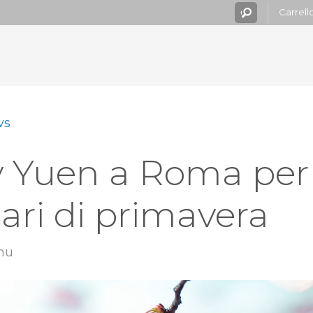
Carrell
ws
y Yuen a Roma per 
ri di primavera
hu