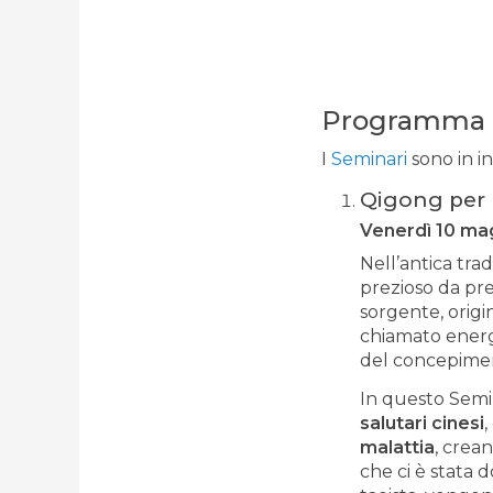
Programma
I
Seminari
sono in i
Qigong per 
Venerdì 10 mag
Nell’antica tra
prezioso da pre
sorgente, origi
chiamato energi
del concepiment
In questo Semin
salutari cinesi
,
malattia
, crea
che ci è stata d