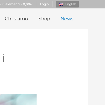
o:
0 elementi -
0,00
€
Login
English
Chi siamo
Shop
News
i