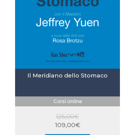
Il Meridiano dello Stomaco
Corsi online
125,00
€
Il
109,00
€
prezzo
Il