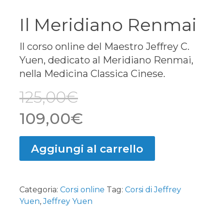
Il Meridiano Renmai
Il corso online del Maestro Jeffrey C.
Yuen, dedicato al Meridiano Renmai,
nella Medicina Classica Cinese.
125,00
€
Il
Il
109,00
€
prezzo
prezzo
Aggiungi al carrello
originale
attuale
era:
è:
Categoria:
Corsi online
Tag:
Corsi di Jeffrey
125,00€.
109,00€.
Yuen
,
Jeffrey Yuen