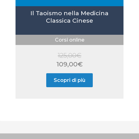
Il Taoismo nella Medicina
Classica Cinese
Corsi online
125,00
€
Il
109,00
€
prezzo
Il
Scopri di più
originale
prezzo
era:
attuale
125,00€.
è:
109,00€.