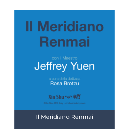
79,00€.
Il Meridiano Renmai