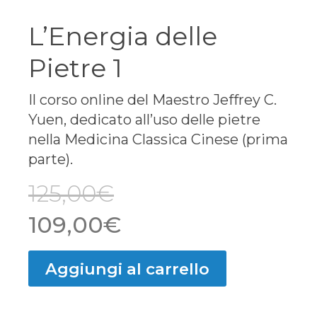
L’Energia delle
Pietre 1
Il corso online del Maestro Jeffrey C.
Yuen, dedicato all’uso delle pietre
nella Medicina Classica Cinese (prima
parte).
125,00
€
Il
Il
109,00
€
prezzo
prezzo
Aggiungi al carrello
originale
attuale