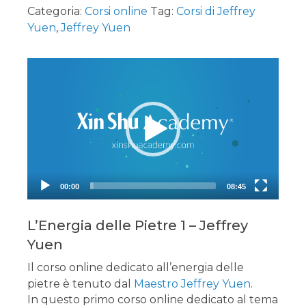
era:
è:
Categoria:
Corsi online
Tag:
Corsi di Jeffrey
125,00€.
109,00€.
Yuen
,
Jeffrey Yuen
Video
Player
00:00
08:45
L’Energia delle Pietre 1 – Jeffrey
Yuen
Il corso online dedicato all’energia delle
pietre è tenuto dal
Maestro Jeffrey Yuen
.
In questo primo corso online dedicato al tema