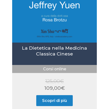
La Dietetica nella Medicina
Classica Cinese
Corsi online
125,00
€
Il
109,00
€
prezzo
Il
Scopri di più
originale
prezzo
era:
attuale