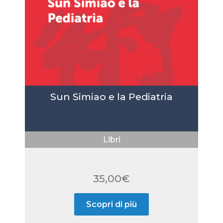
Sun Simiao e la Pediatria
Libri
35,00
€
Scopri di più