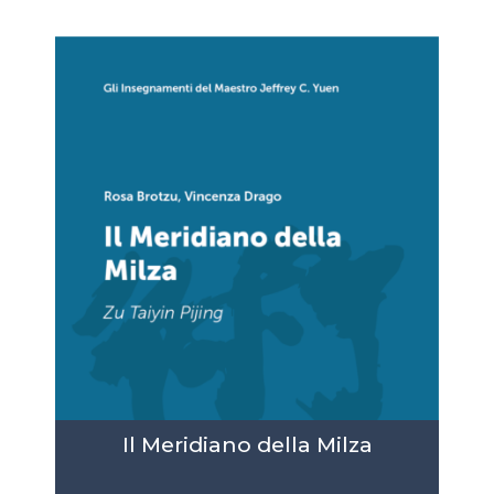
79,00€.
Il Meridiano della Milza