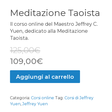
Meditazione Taoista
Il corso online del Maestro Jeffrey C.
Yuen, dedicato alla Meditazione
Taoista.
125,00
€
Il
Il
109,00
€
prezzo
prezzo
Aggiungi al carrello
originale
attuale
era:
è:
Categoria:
Corsi online
Tag:
Corsi di Jeffrey
125,00€.
109,00€.
Yuen
,
Jeffrey Yuen