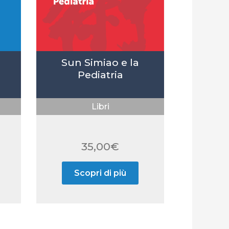
Sun Simiao e la
Pediatria
Libri
35,00
€
Scopri di più
e