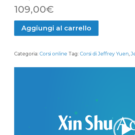
Il
Il
109,00
€
prezzo
prezzo
Aggiungi al carrello
originale
attuale
era:
è:
Categoria:
Corsi online
Tag:
Corsi di Jeffrey Yuen
,
J
125,00€.
109,00€.
Video
Player