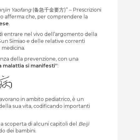
ianjin Yaofang
(备急千金要方)” – Prescrizioni
ao afferma che, per comprendere la
nese
.
di entrare nel vivo dell’argomento della
 Sun Simiao e delle relative correnti
a medicina.
nza della prevenzione, con una
a malattia si manifesti”
:
lavorano in ambito pediatrico, è un
lla sua vita, codificando importanti
la scoperta di alcuni capitoli del
Beiji
do dei bambini.