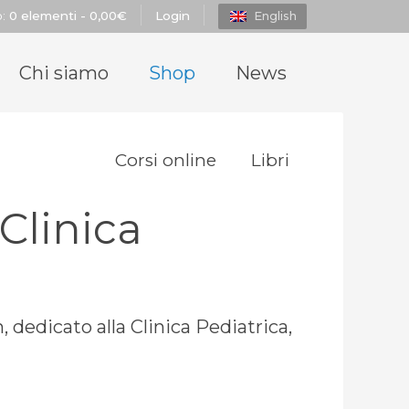
o:
0 elementi -
0,00
€
Login
English
Chi siamo
Shop
News
Corsi online
Libri
Clinica
, dedicato alla Clinica Pediatrica,