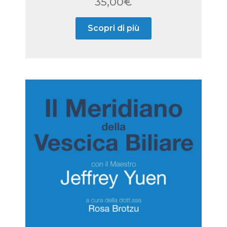
35,00
€
Scopri di più