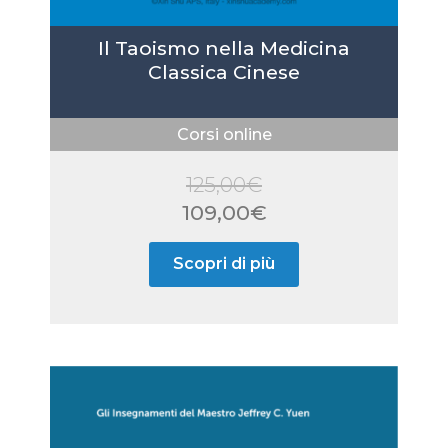
Il Taoismo nella Medicina
Classica Cinese
Corsi online
125,00
€
Il
109,00
€
prezzo
Il
Scopri di più
originale
prezzo
era:
attuale
125,00€.
è:
109,00€.