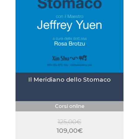
Il Meridiano dello Stomaco
Corsi online
125,00
€
Il
109,00
€
prezzo
Il