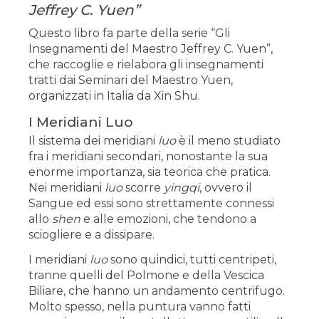
Jeffrey C. Yuen”
Questo libro fa parte della serie “Gli
Insegnamenti del Maestro Jeffrey C. Yuen”,
che raccoglie e rielabora gli insegnamenti
tratti dai Seminari del Maestro Yuen,
organizzati in Italia da Xin Shu.
I Meridiani Luo
Il sistema dei meridiani
luo
è il meno studiato
fra i meridiani secondari, nonostante la sua
enorme importanza, sia teorica che pratica.
Nei meridiani
luo
scorre
yingqi
, ovvero il
Sangue ed essi sono strettamente connessi
allo
shen
e alle emozioni, che tendono a
sciogliere e a dissipare.
I meridiani
luo
sono quindici, tutti centripeti,
tranne quelli del Polmone e della Vescica
Biliare, che hanno un andamento centrifugo.
Molto spesso, nella puntura vanno fatti