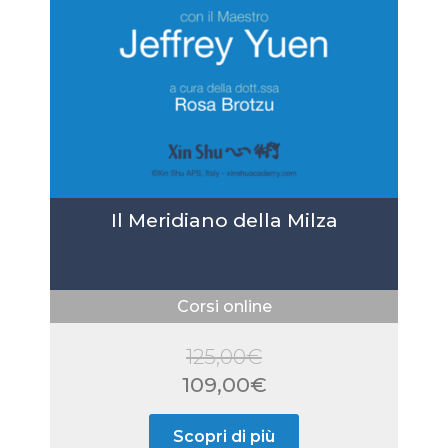
Il Meridiano della Milza
Corsi online
125,00
€
Il
109,00
€
prezzo
Il
Scopri di più
originale
prezzo