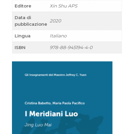
Editore
Xin Shu APS
Data di
2020
pubblicazione
Lingua
Italiano
ISBN
978-88-945194-4-0