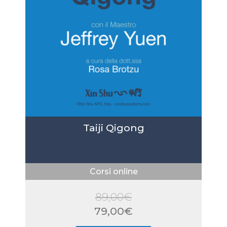
Taiji Qigong
Corsi online
89,00
€
Il
79,00
€
prezzo
Il